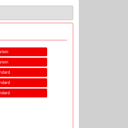
atein
atein
andard
andard
andard