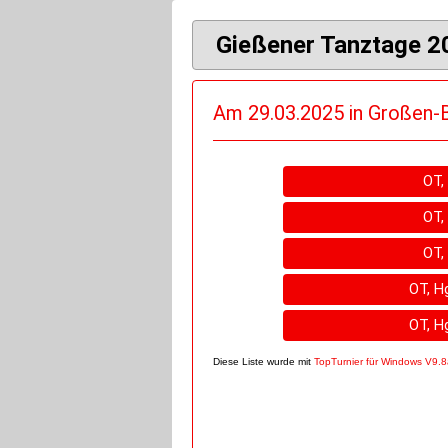
Gießener Tanztage 2
Am 29.03.2025 in Großen-
OT,
OT,
OT,
OT, Hg
OT, Hg
Diese Liste wurde mit
TopTurnier für Windows V9.