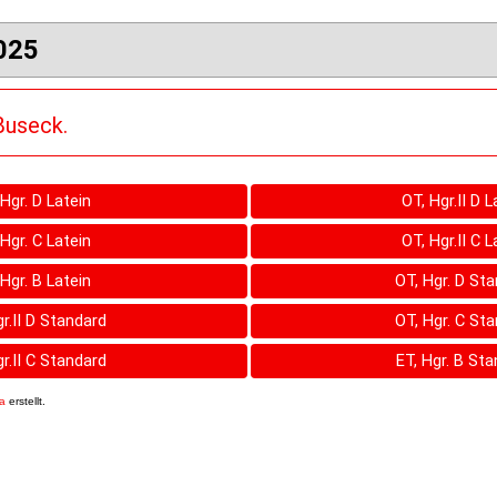
025
Buseck.
 Hgr. D Latein
OT, Hgr.II D L
 Hgr. C Latein
OT, Hgr.II C L
 Hgr. B Latein
OT, Hgr. D St
r.II D Standard
OT, Hgr. C St
r.II C Standard
ET, Hgr. B St
8a
erstellt.